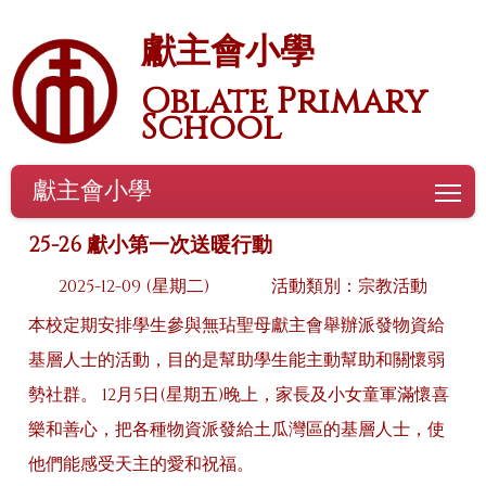
獻主會小學
Oblate Primary
School
獻主會小學
To
25-26 獻小第一次送暖行動
2025-12-09 (星期二)
活動類別：宗教活動
本校定期安排學生參與無玷聖母獻主會舉辦派發物資給
基層人士的活動，目的是幫助學生能主動幫助和關懷弱
勢社群。 12月5日(星期五)晚上，家長及小女童軍滿懷喜
樂和善心，把各種物資派發給土瓜灣區的基層人士，使
他們能感受天主的愛和祝福。