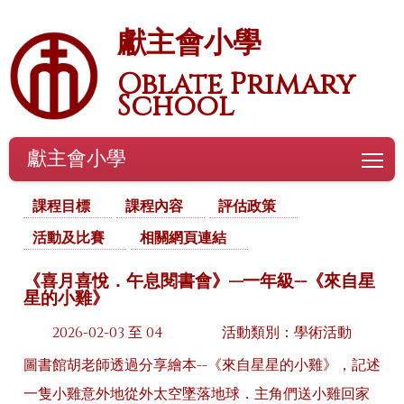
獻主會小學
Oblate Primary
School
獻主會小學
To
課程目標
課程內容
評估政策
活動及比賽
相關網頁連結
《喜月喜悅．午息閱書會》—一年級--《來自星
星的小雞》
2026-02-03 至 04
活動類別：學術活動
圖書館胡老師透過分享繪本--《來自星星的小雞》，記述
一隻小雞意外地從外太空墜落地球．主角們送小雞回家