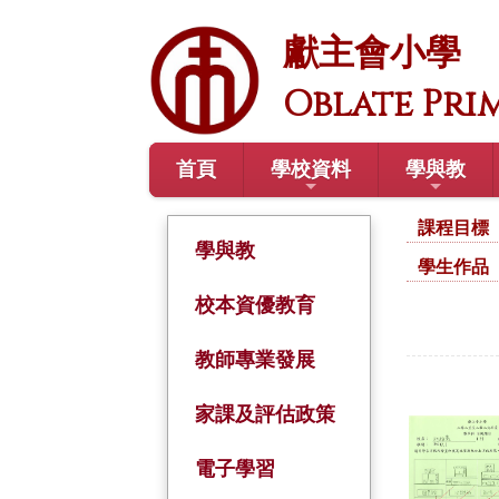
獻主會小學
Oblate Pri
首頁
學校資料
學與教
課程目標
學與教
學生作品
校本資優教育
教師專業發展
家課及評估政策
電子學習