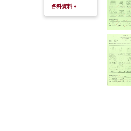
各科資料 +
中文科(以粤語教
授)
英文科
數學科
常識科
人文科
科學科
普通話科
宗倫科