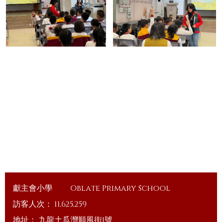
獻主會小學
Oblate Primary School
訪客人次：
11,625,259
地址：
九龍土瓜灣順風街1號