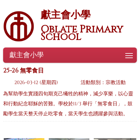
獻主會小學
Oblate Primary
School
獻主會小學
To
25-26 無零食日
2026-03-12 (星期四)
活動類別：宗教活動
為幫助學生實踐四旬期克己犧牲的精神，減少享樂，以心靈
和行動紀念耶穌的苦難。學校於11/3 舉行「無零食日」，鼓
勵學生當天整天停止吃零食，當天學生也踴躍參與活動。