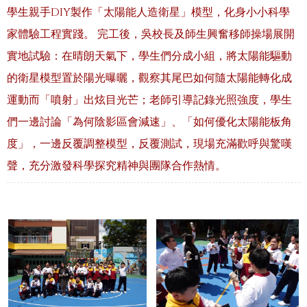
學生親手DIY製作「太陽能人造衛星」模型，化身小小科學
家體驗工程實踐。 完工後，吳校長及師生興奮移師操場展開
實地試驗：在晴朗天氣下，學生們分成小組，將太陽能驅動
的衛星模型置於陽光曝曬，觀察其尾巴如何隨太陽能轉化成
運動而「噴射」出炫目光芒；老師引導記錄光照強度，學生
們一邊討論「為何陰影區會減速」、「如何優化太陽能板角
度」，一邊反覆調整模型，反覆測試，現場充滿歡呼與驚嘆
聲，充分激發科學探究精神與團隊合作熱情。