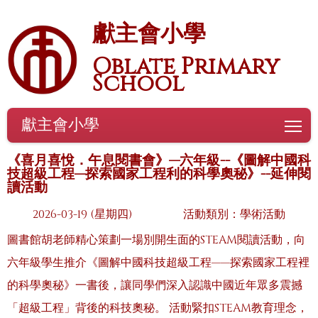
獻主會小學
Oblate Primary
School
獻主會小學
To
《喜月喜悅．午息閱書會》—六年級--《圖解中國科
技超級工程—探索國家工程利的科學奧秘》--延伸閱
讀活動
2026-03-19 (星期四)
活動類別：學術活動
圖書館胡老師精心策劃一場別開生面的STEAM閱讀活動，向
六年級學生推介《圖解中國科技超級工程——探索國家工程裡
的科學奧秘》一書後，讓同學們深入認識中國近年眾多震撼
「超級工程」背後的科技奧秘。 活動緊扣STEAM教育理念，