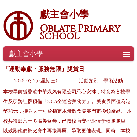
獻主會小學
Oblate Primary
School
獻主會小學
To
「運動奉獻・服務無限」獎賞日
2026-03-25 (星期三)
活動類別：學術活動
本校早前獲香港中華煤氣有限公司悉心安排，特意為各校學
生及弱勢社群預備「2025全運會美食券」。美食券面值為港
幣20元，持券人士可於指定本港飲食集團門市換領產品。 本
校共獲派六十多張美食券，已按校內安排派發予校隊隊員，
以鼓勵他們於比賽中再接再厲、爭取更佳表現。同時，本校