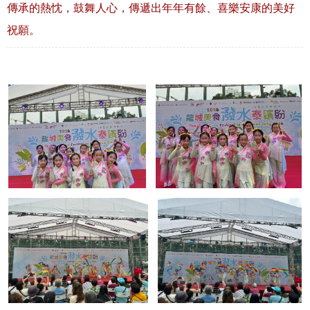
傳承的熱忱，鼓舞人心，傳遞出年年有餘、喜樂安康的美好
祝願。