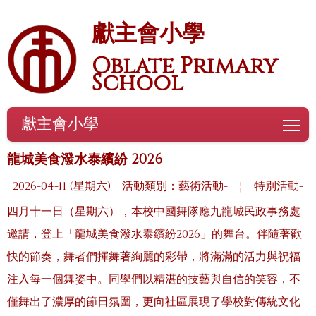
獻主會小學
Oblate Primary
School
獻主會小學
To
龍城美食潑水泰繽紛 2026
2026-04-11 (星期六)
活動類別：藝術活動-
¦
特別活動-
四月十一日（星期六），本校中國舞隊應九龍城民政事務處
邀請，登上「龍城美食潑水泰繽紛2026」的舞台。伴隨著歡
快的節奏，舞者們揮舞著絢麗的彩帶，將滿滿的活力與祝福
注入每一個舞姿中。同學們以精湛的技藝與自信的笑容，不
僅舞出了濃厚的節日氛圍，更向社區展現了學校對傳統文化