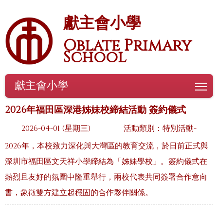
獻主會小學
Oblate Primary
School
獻主會小學
To
2026年福田區深港姊妹校締結活動 簽約儀式
2026-04-01 (星期三)
活動類別：特別活動-
2026年，本校致力深化與大灣區的教育交流，於日前正式與
深圳市福田區文天祥小學締結為「姊妹學校」。簽約儀式在
熱烈且友好的氛圍中隆重舉行，兩校代表共同簽署合作意向
書，象徵雙方建立起穩固的合作夥伴關係。