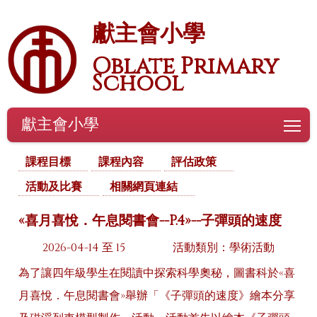
獻主會小學
Oblate Primary
School
獻主會小學
To
課程目標
課程內容
評估政策
活動及比賽
相關網頁連結
«喜月喜悅．午息閱書會--P.4»--子彈頭的速度
2026-04-14 至 15
活動類別：學術活動
為了讓四年級學生在閱讀中探索科學奧秘，圖書科於«喜
月喜悅．午息閱書會»舉辦「《子彈頭的速度》繪本分享