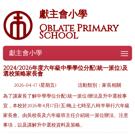
獻主會小學
Oblate Primary
School
獻主會小學
To
2024/2026年度六年級中學學位分配(統一派位)及
選校策略家長會
2026-04-17 (星期五)
活動類別：家長相關
為了讓家長了解中學學位分配(統一派位)辦法及升中選校事
宜，本校於2026年4月17日(五)晚上七時至八時半舉行六年級
家長會。由吳校長及六年級班主任介紹統一派位辦法、注意
事項，以及講解升中選校資料及策略。