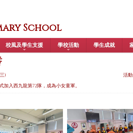
mary School
校風及學生支援
學校活動
學生成就
誓
期三)
活動
正式加入西九龍第72隊，成為小女童軍。