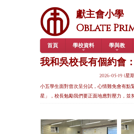
獻主會小學
Oblate Pri
首頁
學校資料
學與教
我和吳校長有個約會
2026-05-19 (星
小五學生面對曾次呈分試，心情難免會有點
星」，校長勉勵我們要正面地應對壓力，並