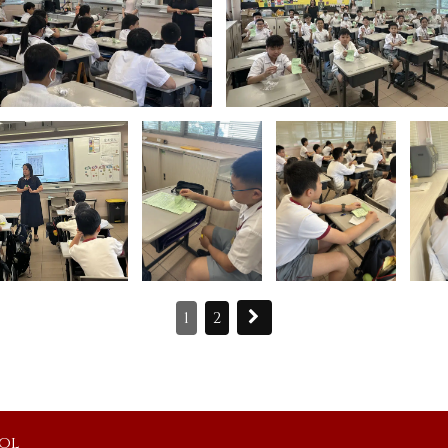
1
2
ool