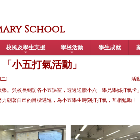
mary School
校風及學生支援
學校活動
學生成就
：「小五打氣活動」
期二)
活
緊張。吳校長到訪各小五課室，透過送贈小六「學兄學姊打氣卡
努力朝著自己的目標邁進，為小五學生時刻打打氣，互相勉勵﹗