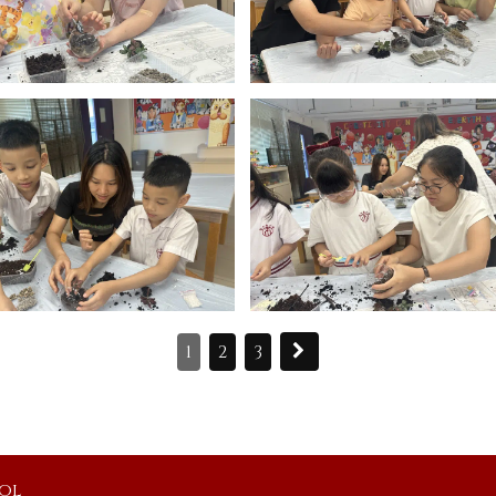
1
2
3
ool