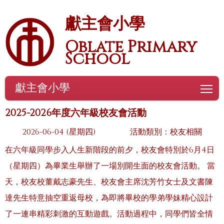
獻主會小學
Oblate Primary
School
獻主會小學
To
2025-2026年度六年級校友會活動
2026-06-04 (星期四)
活動類別：校友相關
在六年級同學步入人生新階段的前夕，校友會特別於6月4日
（星期四）為畢業生舉辦了一場別開生面的校友會活動。 當
天，校友校董戴志豪先生、校友會主席沈芳竹女士及文書陳
達先生特意抽空重返母校，為即將畢校的學弟學妹精心設計
了一連串精彩刺激的互動遊戲。活動過程中，同學們皆全情