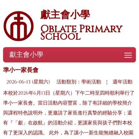
獻主會小學
Oblate Primary
School
獻主會小學
To
準小一家長會
2026-06-13 (星期六)
活動類別：學術活動
¦
週年活動
本校於2026年6月13日（星期六）下午二時至四時順利舉行了
準小一家長會。當日活動內容豐富，除了有詳細的學校簡介
與課程特色說明外，更邀請了家長進行真摯的經驗分享；還
有『「獻」在啟航』的活動介紹，更讓家長與孩子們對本校
有了更深入的認識。 此外，為了讓小一新生能無縫融入校園