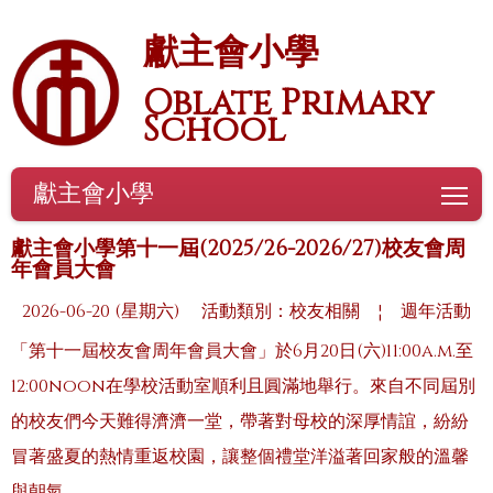
獻主會小學
Oblate Primary
School
獻主會小學
To
獻主會小學第十一屆(2025/26-2026/27)校友會周
年會員大會
2026-06-20 (星期六)
活動類別：校友相關
¦
週年活動
「第十一屆校友會周年會員大會」於6月20日(六)11:00a.m.至
12:00noon在學校活動室順利且圓滿地舉行。來自不同屆別
的校友們今天難得濟濟一堂，帶著對母校的深厚情誼，紛紛
冒著盛夏的熱情重返校園，讓整個禮堂洋溢著回家般的溫馨
與朝氣。