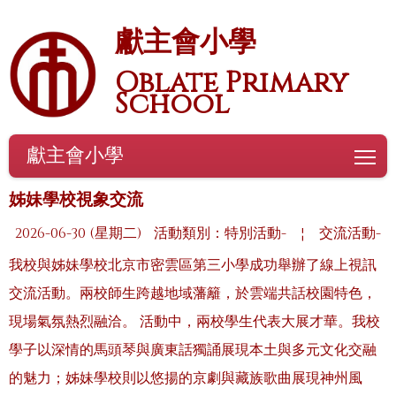
獻主會小學
Oblate Primary
School
獻主會小學
To
姊妹學校視象交流
2026-06-30 (星期二)
活動類別：特別活動-
¦
交流活動-
我校與姊妹學校北京市密雲區第三小學成功舉辦了線上視訊
交流活動。兩校師生跨越地域藩籬，於雲端共話校園特色，
現場氣氛熱烈融洽。 活動中，兩校學生代表大展才華。我校
學子以深情的馬頭琴與廣東話獨誦展現本土與多元文化交融
的魅力；姊妹學校則以悠揚的京劇與藏族歌曲展現神州風