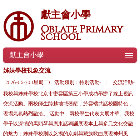
獻主會小學
Oblate Primary
School
獻主會小學
To
姊妹學校視象交流
2026-06-30 (星期二)
活動類別：特別活動-
¦
交流活動-
我校與姊妹學校北京市密雲區第三小學成功舉辦了線上視訊
交流活動。兩校師生跨越地域藩籬，於雲端共話校園特色，
現場氣氛熱烈融洽。 活動中，兩校學生代表大展才華。我校
學子以深情的馬頭琴與廣東話獨誦展現本土與多元文化交融
的魅力；姊妹學校則以悠揚的京劇與藏族歌曲展現神州風