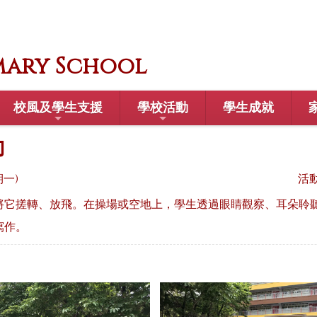
mary School
校風及學生支援
學校活動
學生成就
動
期一)
活
將它搓轉、放飛。在操場或空地上，學生透過眼睛觀察、耳朵聆
寫作。