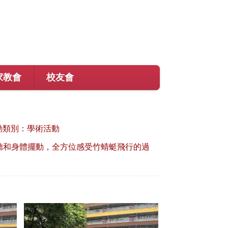
家教會
校友會
動類別：學術活動
聽和身體擺動，全方位感受竹蜻蜓飛行的過