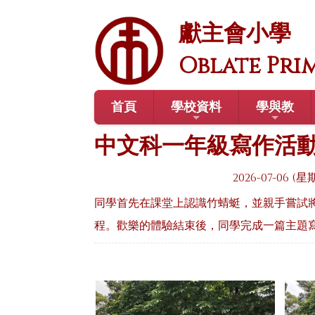
獻主會小學
Oblate Pri
首頁
學校資料
學與教
中文科一年級寫作活
2026-07-06 (星
同學首先在課堂上認識竹蜻蜓，並親手嘗試
程。歡樂的體驗結束後，同學完成一篇主題