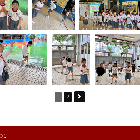
1
2
ool