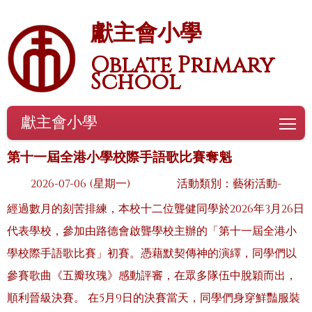
獻主會小學
Oblate Primary
School
獻主會小學
To
第十一屆全港小學校際手語歌比賽奪魁
2026-07-06 (星期一)
活動類別：藝術活動-
經過數月的刻苦排練，本校十二位聾健同學於2026年3月26日
代表學校，參加由路德會啟聾學校主辦的「第十一屆全港小
學校際手語歌比賽」初賽。憑藉默契傳神的演繹，同學們以
參賽歌曲《五瓣玫瑰》感動評審，在眾多隊伍中脫穎而出，
順利晉級決賽。 在5月9日的決賽當天，同學們身穿鮮豔服裝