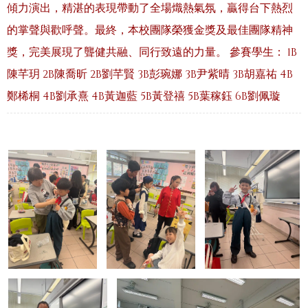
傾力演出，精湛的表現帶動了全場熾熱氣氛，贏得台下熱烈
的掌聲與歡呼聲。最終，本校團隊榮獲金獎及最佳團隊精神
獎，完美展現了聾健共融、同行致遠的力量。 參賽學生： 1B
陳芊玥 2B陳喬昕 2B劉芊賢 3B彭琬娜 3B尹紫晴 3B胡嘉祐 4B
鄭桸桐 4B劉承熹 4B黃迦藍 5B黃登禧 5B葉稼鈺 6B劉佩璇