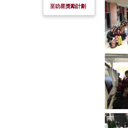
校慶活動
服務大使
全方位學習日
小一至小五家長
至叻星獎勵計劃
日
金禧校慶
暑期活動
姊妹學校
五、六年級家長
會
聖誕聯歡
境外交流
家長教師日
制服團隊 +
小六戶外教育營
小一迎新日及家
基督小先鋒
長會
幼童軍
升旗隊
小約翰團
小女童軍