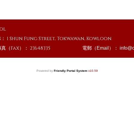
ool
s：
1 Shun Fung Street, Tokwawan, Kowloon
傳真（Fax）：
23648335
電郵（Email）：
info@o
Powered by
Friendly Portal System
v
10.59