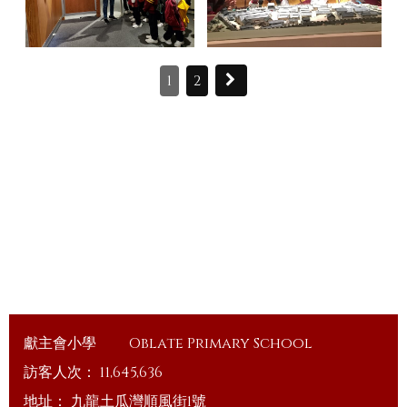
1
2
獻主會小學
Oblate Primary School
訪客人次：
11,645,636
地址：
九龍土瓜灣順風街1號