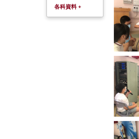
各科資料 +
中文科(以粤語教
授)
英文科
數學科
常識科
人文科
科學科
普通話科
宗倫科