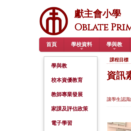
獻主會小學
Oblate Pri
首頁
學校資料
學與教
課程目標
學與教
資訊素
校本資優教育
教師專業發展
讓學生認識
家課及評估政策
電子學習