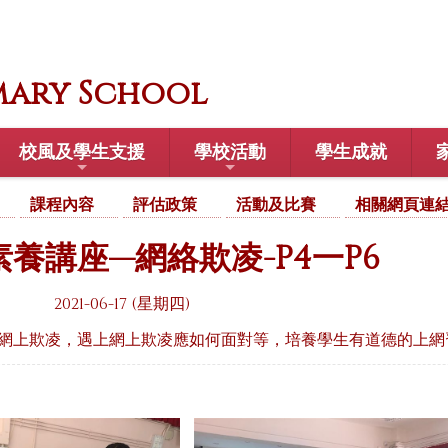
mary School
校風及學生支援
學校活動
學生成就
課程內容
評估政策
活動及比賽
相關網頁連
養講座—網絡欺凌-P4一P6
2021-06-17 (星期四)
網上欺凌，遇上網上欺凌應如何面對等，培養學生有道德的上網