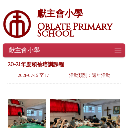
獻主會小學
Oblate Primary
School
獻主會小學
To
20-21年度領袖培訓課程
2021-07-16 至 17
活動類別：週年活動