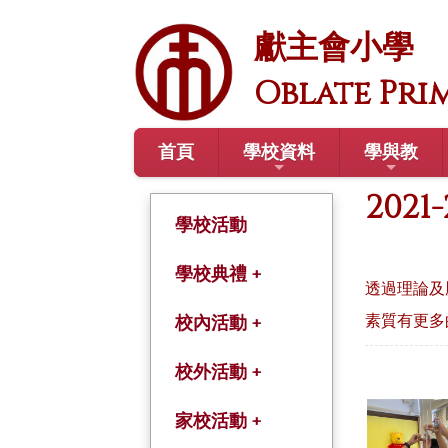
獻主會小學
Oblate Pri
首頁
學校資料
學與教
202
學校活動
學校典禮 +
透過理論及
素質有更多
開學禮
校內活動 +
結業禮
綜合活動課
校外活動 +
畢業禮
學術及體藝課程
學年旅行
家校活動 +