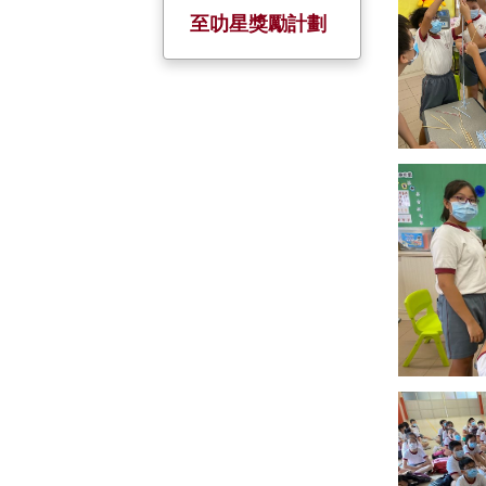
校慶活動
服務大使
全方位學習日
小一至小五家長
至叻星獎勵計劃
日
金禧校慶
暑期活動
姊妹學校
五、六年級家長
會
聖誕聯歡
境外交流
家長教師日
制服團隊 +
小六戶外教育營
小一迎新日及家
基督小先鋒
長會
幼童軍
升旗隊
小約翰團
小女童軍