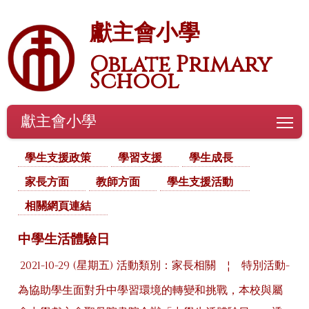
獻主會小學
Oblate Primary
School
獻主會小學
To
學生支援政策
學習支援
學生成長
家長方面
教師方面
學生支援活動
相關網頁連結
中學生活體驗日
2021-10-29 (星期五)
活動類別：家長相關
¦
特別活動-
為協助學生面對升中學習環境的轉變和挑戰，本校與屬