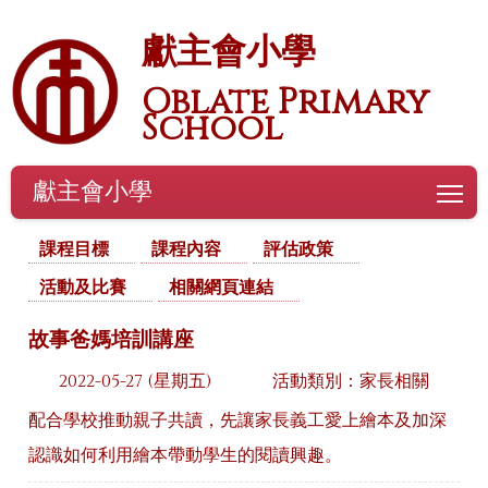
獻主會小學
Oblate Primary
School
獻主會小學
To
課程目標
課程內容
評估政策
活動及比賽
相關網頁連結
故事爸媽培訓講座
2022-05-27 (星期五)
活動類別：家長相關
配合學校推動親子共讀，先讓家長義工愛上繪本及加深
認識如何利用繪本帶動學生的閱讀興趣。