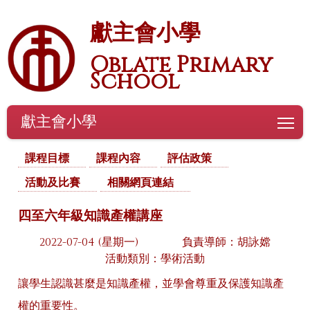
獻主會小學
Oblate Primary
School
獻主會小學
To
課程目標
課程內容
評估政策
活動及比賽
相關網頁連結
四至六年級知識產權講座
2022-07-04 (星期一)
負責導師：胡詠嫦
活動類別：學術活動
讓學生認識甚麼是知識產權，並學會尊重及保護知識產
權的重要性。