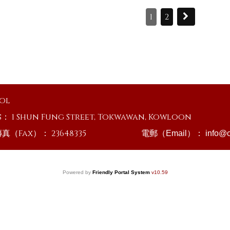
1
2
ool
s：
1 Shun Fung Street, Tokwawan, Kowloon
傳真（Fax）：
23648335
電郵（Email）：
info@o
Powered by
Friendly Portal System
v
10.59