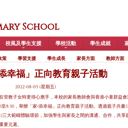
mary School
校風及學生支援
學校活動
學生成就
政策
學習支援
學生成長
家長方面
教師方面
•添幸福」正向教育親子活動
2022-08-05 (星期五)
在管教子女時更得心應手，本校的家長教師會與香港小童群益會家庭
:30至8:30，舉辦「家•添幸福」正向教育親子活動。透過親子共畫
木)三大範疇體驗環節，加強學生與家長之間的溝通、合作，共享
重要元素。