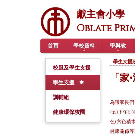
獻主會小學
Oblate Pri
首頁
學校資料
學與教
學生支援
校風及學生支援
「家
學生支援
訓輔組
為讓家長們
健康環保校園
(五)下午6
色(六色積
健康關係等