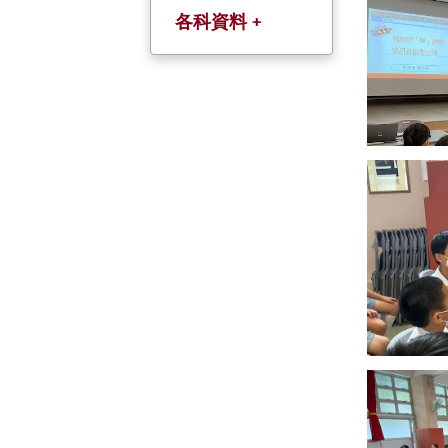
各科資料 +
中文科(以粤語教
授)
英文科
數學科
常識科
人文科
科學科
普通話科
宗倫科