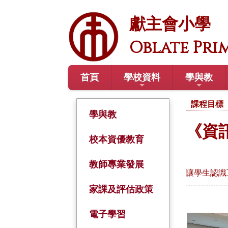
獻主會小學
Oblate Pri
首頁
學校資料
學與教
課程目標
學與教
《資
校本資優教育
教師專業發展
讓學生認識
家課及評估政策
電子學習