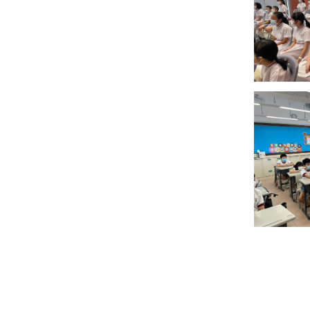
視藝科
音樂科
體育科
電腦科
圖書科
德育、公民及國
民教育科
STEAM