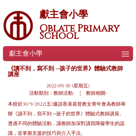
獻主會小學
Oblate Primary
School
獻主會小學
To
《讀不到，寫不到 ─孩子的世界》體驗式教師
講座
2022-09-30 (星期五)
活動類別：教師活動-
¦
教師相關-
本校於30/9/2022(五)邀請香港基督教女青年會為教師舉
辦《讀不到，寫不到 ─孩子的世界》體驗式教師講座。
透過不同的體驗活動，讓教師加深對讀寫障礙學生的認
識，並掌握支援的技巧與介入手法。