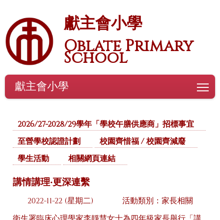
獻主會小學
Oblate Primary
School
獻主會小學
To
2026/27-2028/29學年「學校午膳供應商」招標事宜
至營學校認證計劃
校園齊惜福 / 校園齊減廢
學生活動
相關網頁連結
講情講理‧更深連繫
2022-11-22 (星期二)
活動類別：家長相關
衛生署臨床心理學家李靜慧女士為四年級家長舉行「講