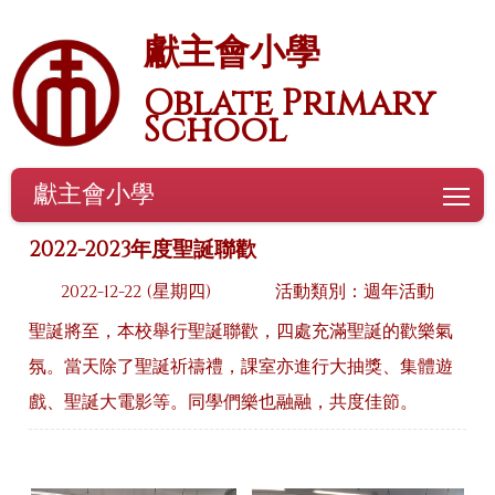
獻主會小學
Oblate Primary
School
獻主會小學
To
2022-2023年度聖誕聯歡
2022-12-22 (星期四)
活動類別：週年活動
聖誕將至，本校舉行聖誕聯歡，四處充滿聖誕的歡樂氣
氛。當天除了聖誕祈禱禮，課室亦進行大抽獎、集體遊
戲、聖誕大電影等。同學們樂也融融，共度佳節。