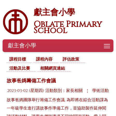
獻主會小學
Oblate Primary
School
獻主會小學
To
課程目標
課程內容
評估政策
活動及比賽
相關網頁連結
故事爸媽籌備工作會議
2023-03-02 (星期四)
活動類別：家長相關
¦
學術活動
故事爸媽團隊舉行籌備工作會議, 為即將在綜合活動課為
一年級學生進行講故事作準備工作，並協助製作延伸閱