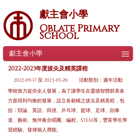
獻主會小學
Oblate Primary
School
獻主會小學
To
2022-2023年度拔尖及精英課程
2022-09-17 至 2023-05-20
活動類別：週年活動
學校致力提供全人發展，為了讓學生在靈德智體群美各
方面得到均衡的發展，設立各範疇之拔尖及精英程，包
括：辯論、英語、田徑、乒乓球、籃球、足球、跆拳
道、藝術、無伴奏合唱團、編程、STEM等，豐富學生學
習經驗、發揮個人潛能。