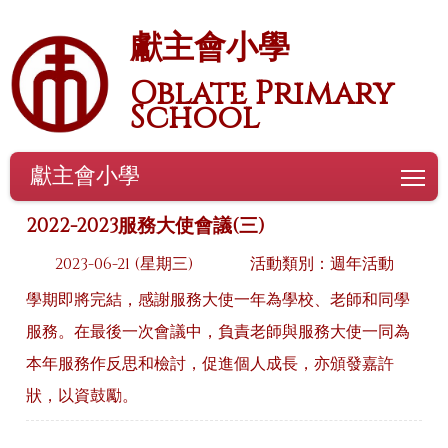
獻主會小學
Oblate Primary
School
獻主會小學
To
2022-2023服務大使會議(三)
2023-06-21 (星期三)
活動類別：週年活動
學期即將完結，感謝服務大使一年為學校、老師和同學
服務。在最後一次會議中，負責老師與服務大使一同為
本年服務作反思和檢討，促進個人成長，亦頒發嘉許
狀，以資鼓勵。