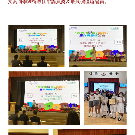
文喬同學獲得最佳辯論員獎及最具價值辯論員。