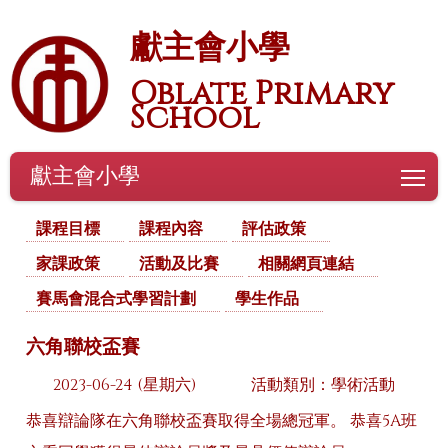
獻主會小學
Oblate Primary
School
獻主會小學
To
課程目標
課程內容
評估政策
家課政策
活動及比賽
相關網頁連結
賽馬會混合式學習計劃
學生作品
六角聯校盃賽
2023-06-24 (星期六)
活動類別：學術活動
恭喜辯論隊在六角聯校盃賽取得全場總冠軍。 恭喜5A班