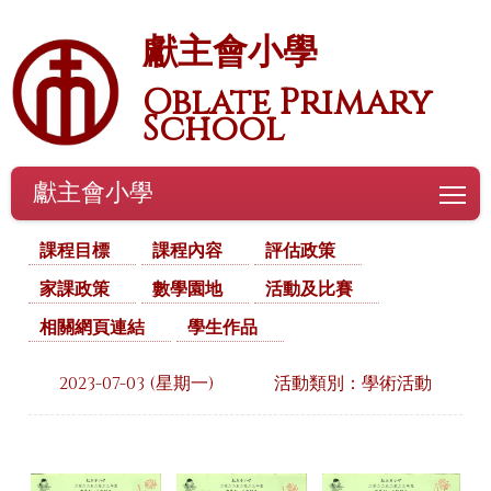
獻主會小學
Oblate Primary
School
獻主會小學
To
課程目標
課程內容
評估政策
家課政策
數學園地
活動及比賽
相關網頁連結
學生作品
2023-07-03 (星期一)
活動類別：學術活動