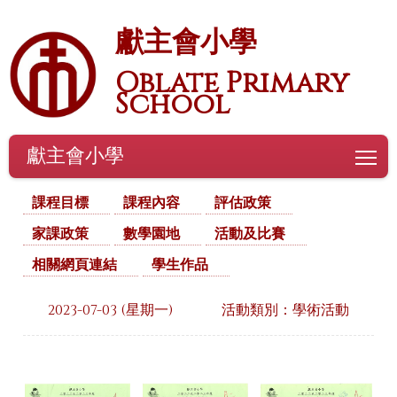
獻主會小學
Oblate Primary
School
獻主會小學
To
課程目標
課程內容
評估政策
家課政策
數學園地
活動及比賽
相關網頁連結
學生作品
2023-07-03 (星期一)
活動類別：學術活動