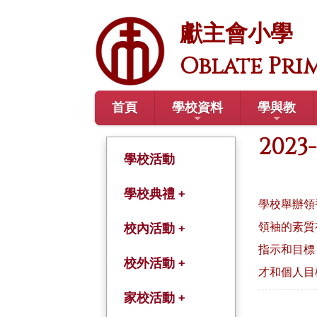
獻主會小學
Oblate Pri
首頁
學校資料
學與教
202
學校活動
學校典禮 +
學校舉辦領
領袖的素質
開學禮
校內活動 +
指示和目標
結業禮
綜合活動課
校外活動 +
才和個人目
畢業禮
學術及體藝課程
學年旅行
家校活動 +