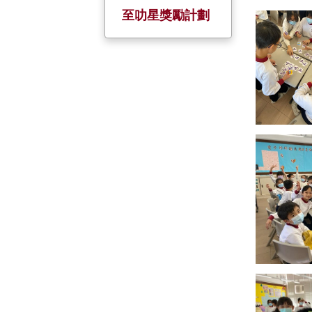
校慶活動
服務大使
全方位學習日
小一至小五家長
至叻星獎勵計劃
日
金禧校慶
暑期活動
姊妹學校
五、六年級家長
會
聖誕聯歡
境外交流
家長教師日
制服團隊 +
小六戶外教育營
小一迎新日及家
基督小先鋒
長會
幼童軍
升旗隊
小約翰團
小女童軍