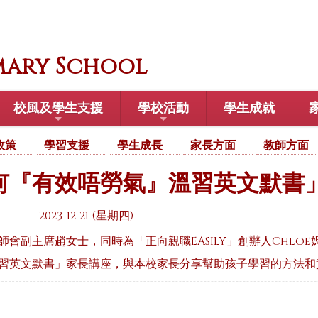
mary School
校風及學生支援
學校活動
學生成就
政策
學習支援
學生成長
家長方面
教師方面
何『有效唔勞氣』溫習英文默書
2023-12-21 (星期四)
會副主席趙女士，同時為「正向親職EASILY」創辦人Chloe媽媽，
習英文默書」家長講座，與本校家長分享幫助孩子學習的方法和