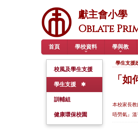
獻主會小學
Oblate Pri
首頁
學校資料
學與教
學生支援
校風及學生支援
「如
學生支援
訓輔組
本校家長教師
健康環保校園
唔勞氣』溫