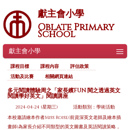
獻主會小學
Oblate Primary
School
獻主會小學
To
課程目標
課程內容
評估政策
活動及比賽
相關網頁連結
多元閱讀體驗周之「家長繽FUN 閱之透過英文
閱讀學好英文」閱讀講座
2024-04-24 (星期三)
活動類別：學術活動
本校邀請繪本作者Miss Roise(前資深英文老師及繪本插
畫師)為家長介紹不同類型的英文圖書及英語閱讀策略，