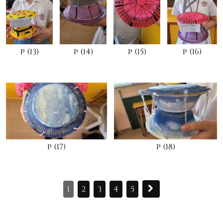
p (13)
p (14)
p (15)
p (16)
p (17)
p (18)
1
2
3
4
5