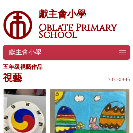
獻主會小學
Oblate Primary
School
獻主會小學
To
五年級視藝作品
視藝
2021-09-16