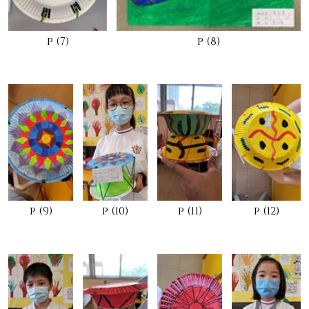
p (7)
p (8)
p (9)
p (10)
p (11)
p (12)