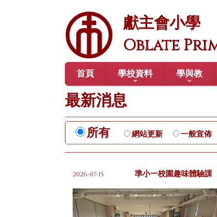
獻主會小學
Oblate Pri
首頁
學校資料
學與教
最新消息
所有
網站更新
一般宣佈
準小一校園趣味體驗課
2026-07-15