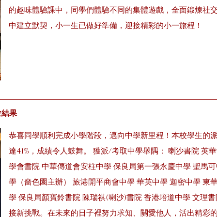
的趣味體驗課中，同學們體驗不同的集體遊戲，全面鍛煉社
中建立默契，小一生已做好準備，迎接精彩的小一旅程！
位結果
恭喜同學順利完成小學階段，邁向中學新里程！本校學生的派位
達41%，成績令人鼓舞。 獲派/考取中學舉隅： 喇沙書院 英
學會書院 中華傳道會安柱中學 保良局第一張永慶中學 聖馬可
學（嗇色園主辦） 旅港開平商會中學 華英中學 迦密中學 東
學 保良局顏寶鈴書院 陳瑞祺(喇沙)書院 香港培道中學 文理
接新挑戰。在未來的日子裡努力求知、關愛他人，活出精彩的