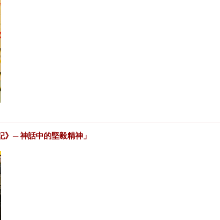
記》─ 神話中的堅毅精神」