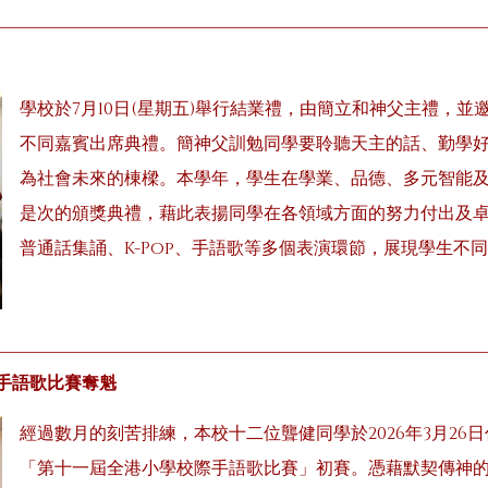
學校於7月10日(星期五)舉行結業禮，由簡立和神父主禮，
不同嘉賓出席典禮。簡神父訓勉同學要聆聽天主的話、勤學
為社會未來的棟樑。本學年，學生在學業、品德、多元智能
是次的頒獎典禮，藉此表揚同學在各領域方面的努力付出及卓
普通話集誦、K-Pop、手語歌等多個表演環節，展現學生不
手語歌比賽奪魁
經過數月的刻苦排練，本校十二位聾健同學於2026年3月2
「第十一屆全港小學校際手語歌比賽」初賽。憑藉默契傳神