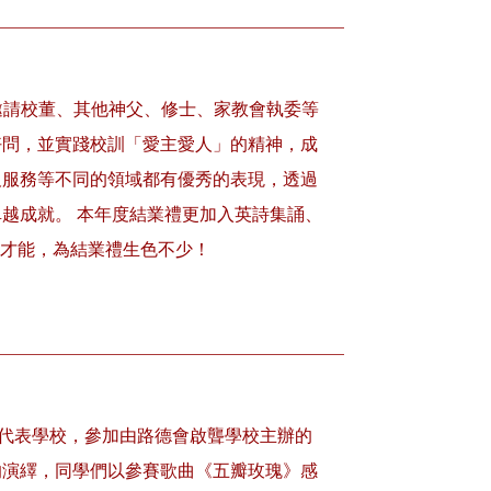
並邀請校董、其他神父、修士、家教會執委等
好問，並實踐校訓「愛主愛人」的精神，成
及服務等不同的領域都有優秀的表現，透過
越成就。 本年度結業禮更加入英詩集誦、
同才能，為結業禮生色不少！
6日代表學校，參加由路德會啟聾學校主辦的
的演繹，同學們以參賽歌曲《五瓣玫瑰》感