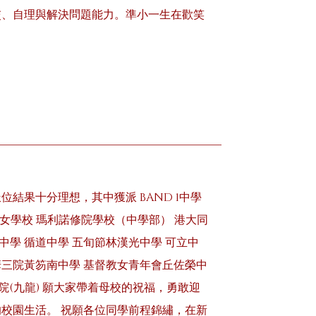
交、自理與解決問題能力。準小一生在歡笑
結果十分理想，其中獲派 BAND 1中學
華女學校 瑪利諾修院學校（中學部） 港大同
中學 循道中學 五旬節林漢光中學 可立中
華三院黃笏南中學 基督教女青年會丘佐榮中
書院(九龍) 願大家帶着母校的祝福，勇敢迎
校園生活。 祝願各位同學前程錦繡，在新