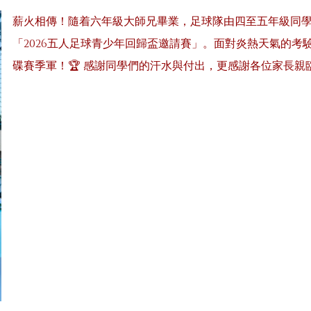
薪火相傳！隨着六年級大師兄畢業，足球隊由四至五年級同學
「2026五人足球青少年回歸盃邀請賽」。面對炎熱天氣的
碟賽季軍！🏆 感謝同學們的汗水與付出，更感謝各位家長