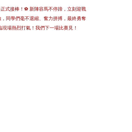
正式接棒！⚽ 新陣容馬不停蹄，立刻迎戰
考驗，同學們毫不退縮、奮力拼搏，最終勇奪
親臨現場熱烈打氣！我們下一場比賽見！