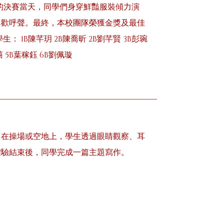
日的決賽當天，同學們身穿鮮豔服裝傾力演
與歡呼聲。最終，本校團隊榮獲金獎及最佳
1B陳芊玥 2B陳喬昕 2B劉芊賢 3B彭琬
禧 5B葉稼鈺 6B劉佩璇
。在操場或空地上，學生透過眼睛觀察、耳
體驗結束後，同學完成一篇主題寫作。