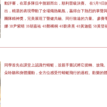
動評審，在眾多隊伍中脫穎而出，順利晉級決賽。 在5月9
出，精湛的表現帶動了全場熾熱氣氛，贏得台下熱烈的掌聲
團隊精神獎，完美展現了聾健共融、同行致遠的力量。 參賽學生： 
娜 3B尹紫晴 3B胡嘉祐 4B鄭桸桐 4B劉承熹 4B黃迦藍 5B黃登
同學首先在課堂上認識竹蜻蜓，並親手嘗試將它搓轉、放飛
朵聆聽和身體擺動，全方位感受竹蜻蜓飛行的過程。歡樂的