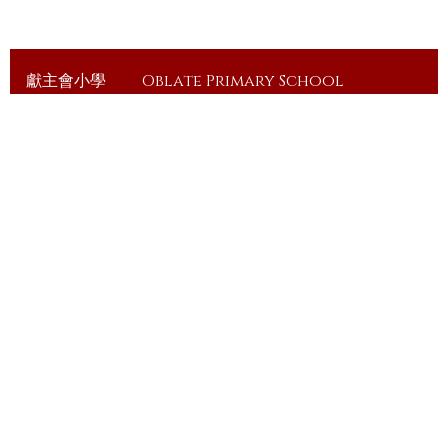
獻主會小學
Oblate Primary School
訪客人次：
11,641,917
地址：
九龍土瓜灣順風街1號
Address：
1 Shun Fung Street, Tokwawan,
Kowloon
電話（Tel）：
23648375
傳真（Fax）：
23648335
電郵（Email）：
info@ops.edu.hk
© 2026 版權所有
Powered by
Friendly Portal System
v
10.59