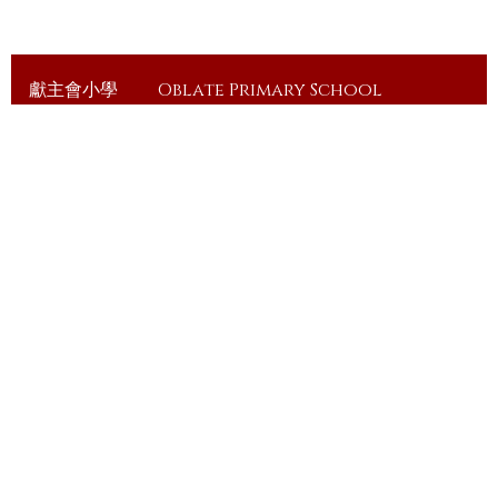
獻主會小學
Oblate Primary School
訪客人次：
11,652,647
地址：
九龍土瓜灣順風街1號
Address：
1 Shun Fung Street, Tokwawan,
Kowloon
電話（Tel）：
23648375
傳真（Fax）：
23648335
電郵（Email）：
info@ops.edu.hk
© 2026 版權所有
Powered by
Friendly Portal System
v
10.59