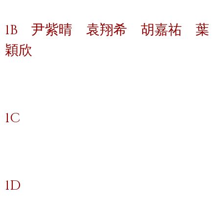
1B
尹紫晴
袁翔希
胡嘉祐
葉
穎欣
1C
1D