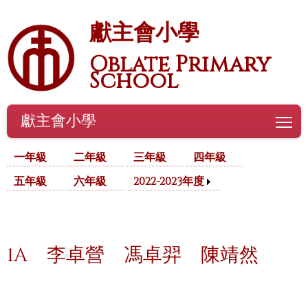
獻主會小學
Oblate Primary
School
獻主會小學
To
一年級
二年級
三年級
四年級
五年級
六年級
2022-2023年度
1A
李卓營
馮卓羿
陳靖然