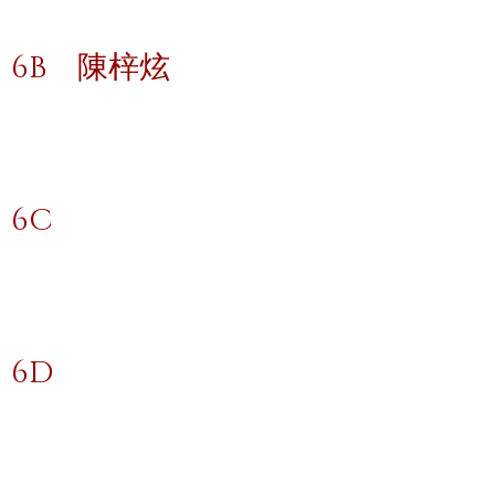
6B
陳梓炫
6C
6D