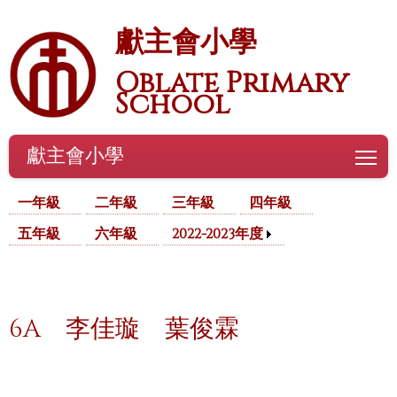
獻主會小學
Oblate Primary
School
獻主會小學
To
一年級
二年級
三年級
四年級
五年級
六年級
2022-2023年度
6A
李佳璇
葉俊霖