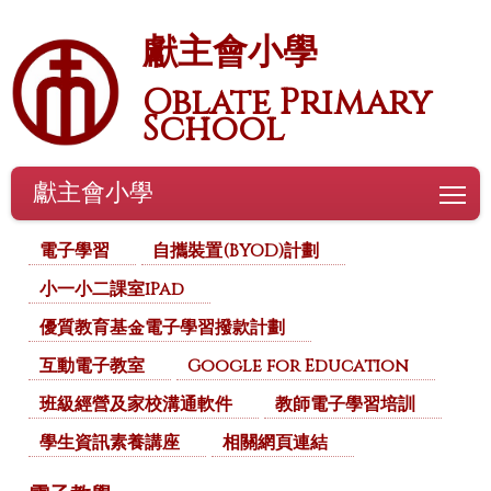
獻主會小學
Oblate Primary
School
獻主會小學
To
電子學習
自攜裝置(BYOD)計劃
小一小二課室iPad
優質教育基金電子學習撥款計劃
互動電子教室
Google for Education
班級經營及家校溝通軟件
教師電子學習培訓
學生資訊素養講座
相關網頁連結